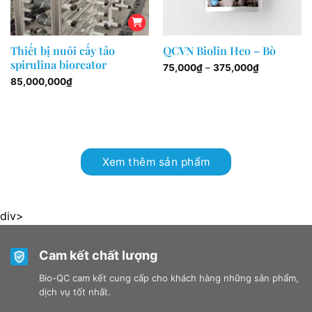
Thiết bị nuôi cấy tảo
QCVN Biolin Heo – Bò
spirulina bioreator
Price
75,000
₫
–
375,000
₫
range:
85,000,000
₫
75,000₫
through
375,000₫
Xem thêm sản phẩm
div>
Cam kết chất lượng
Bio-QC cam kết cung cấp cho khách hàng những sản phẩm,
dịch vụ tốt nhất.