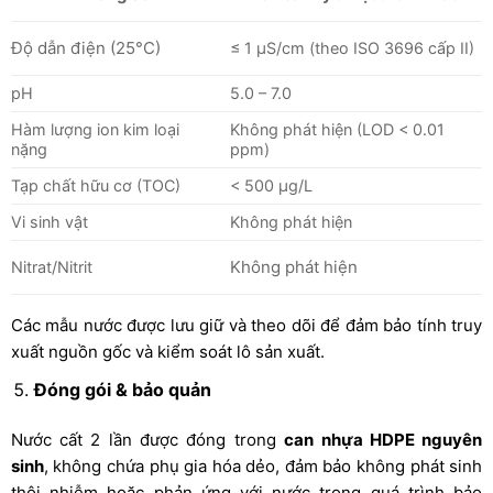
Độ dẫn điện (25°C)
≤ 1 µS/cm (theo ISO 3696 cấp II)
pH
5.0 – 7.0
Hàm lượng ion kim loại
Không phát hiện (LOD < 0.01
nặng
ppm)
Tạp chất hữu cơ (TOC)
< 500 µg/L
Vi sinh vật
Không phát hiện
Không phát hiện
Nitrat/Nitrit
Các mẫu nước được lưu giữ và theo dõi để đảm bảo tính truy
xuất nguồn gốc và kiểm soát lô sản xuất.
Đóng gói & bảo quản
Nước cất 2 lần được đóng trong
can nhựa HDPE nguyên
sinh
, không chứa phụ gia hóa dẻo, đảm bảo không phát sinh
thôi nhiễm hoặc phản ứng với nước trong quá trình bảo