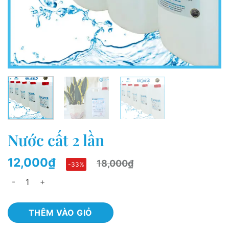
Nước cất 2 lần
12,000
₫
18,000
₫
-33%
Nước cất 2 lần quantity
THÊM VÀO GIỎ