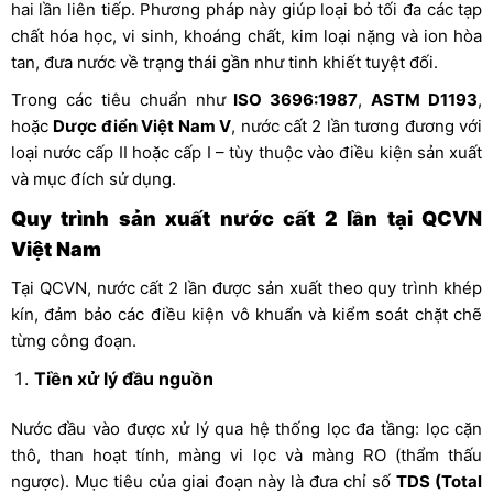
hai lần liên tiếp. Phương pháp này giúp loại bỏ tối đa các tạp
chất hóa học, vi sinh, khoáng chất, kim loại nặng và ion hòa
tan, đưa nước về trạng thái gần như tinh khiết tuyệt đối.
Trong các tiêu chuẩn như
ISO 3696:1987
,
ASTM D1193
,
hoặc
Dược điển Việt Nam V
, nước cất 2 lần tương đương với
loại nước cấp II hoặc cấp I – tùy thuộc vào điều kiện sản xuất
và mục đích sử dụng.
Quy trình sản xuất nước cất 2 lần tại QCVN
Việt Nam
Tại QCVN, nước cất 2 lần được sản xuất theo quy trình khép
kín, đảm bảo các điều kiện vô khuẩn và kiểm soát chặt chẽ
từng công đoạn.
Tiền xử lý đầu nguồn
Nước đầu vào được xử lý qua hệ thống lọc đa tầng: lọc cặn
thô, than hoạt tính, màng vi lọc và màng RO (thẩm thấu
ngược). Mục tiêu của giai đoạn này là đưa chỉ số
TDS (Total