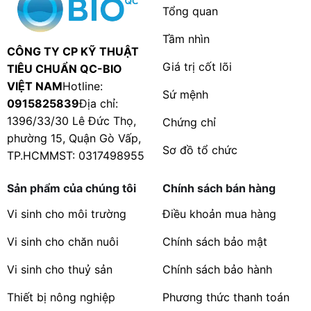
Tổng quan
Tầm nhìn
CÔNG TY CP KỸ THUẬT
Giá trị cốt lõi
TIÊU CHUẨN QC-BIO
VIỆT NAM
Hotline:
Sứ mệnh
0915825839
Địa chỉ:
1396/33/30 Lê Đức Thọ,
Chứng chỉ
phường 15, Quận Gò Vấp,
Sơ đồ tổ chức
TP.HCMMST: 0317498955
Sản phẩm của chúng tôi
Chính sách bán hàng
Vi sinh cho môi trường
Điều khoản mua hàng
Vi sinh cho chăn nuôi
Chính sách bảo mật
Vi sinh cho thuỷ sản
Chính sách bảo hành
Thiết bị nông nghiệp
Phương thức thanh toán