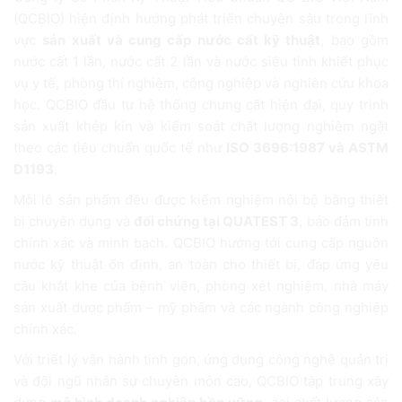
(QCBIO) hiện định hướng phát triển chuyên sâu trong lĩnh
vực
sản xuất và cung cấp nước cất kỹ thuật
, bao gồm
nước cất 1 lần, nước cất 2 lần và nước siêu tinh khiết phục
vụ y tế, phòng thí nghiệm, công nghiệp và nghiên cứu khoa
học. QCBIO đầu tư hệ thống chưng cất hiện đại, quy trình
sản xuất khép kín và kiểm soát chất lượng nghiêm ngặt
theo các tiêu chuẩn quốc tế như
ISO 3696:1987 và ASTM
D1193
.
Mỗi lô sản phẩm đều được kiểm nghiệm nội bộ bằng thiết
bị chuyên dụng và
đối chứng tại QUATEST 3
, bảo đảm tính
chính xác và minh bạch. QCBIO hướng tới cung cấp nguồn
nước kỹ thuật ổn định, an toàn cho thiết bị, đáp ứng yêu
cầu khắt khe của bệnh viện, phòng xét nghiệm, nhà máy
sản xuất dược phẩm – mỹ phẩm và các ngành công nghiệp
chính xác.
Với triết lý vận hành tinh gọn, ứng dụng công nghệ quản trị
và đội ngũ nhân sự chuyên môn cao, QCBIO tập trung xây