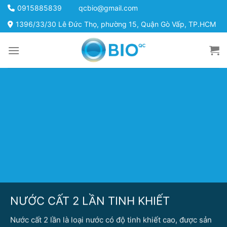
Skip
0915885839
qcbio@gmail.com
to
1396/33/30 Lê Đức Thọ, phường 15, Quận Gò Vấp, TP.HCM
content
NƯỚC CẤT 2 LẦN TINH KHIẾT
Nước cất 2 lần là loại nước có độ tinh khiết cao, được sản