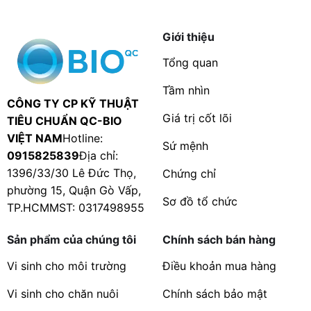
Giới thiệu
Tổng quan
Tầm nhìn
CÔNG TY CP KỸ THUẬT
Giá trị cốt lõi
TIÊU CHUẨN QC-BIO
VIỆT NAM
Hotline:
Sứ mệnh
0915825839
Địa chỉ:
1396/33/30 Lê Đức Thọ,
Chứng chỉ
phường 15, Quận Gò Vấp,
Sơ đồ tổ chức
TP.HCMMST: 0317498955
Sản phẩm của chúng tôi
Chính sách bán hàng
Vi sinh cho môi trường
Điều khoản mua hàng
Vi sinh cho chăn nuôi
Chính sách bảo mật