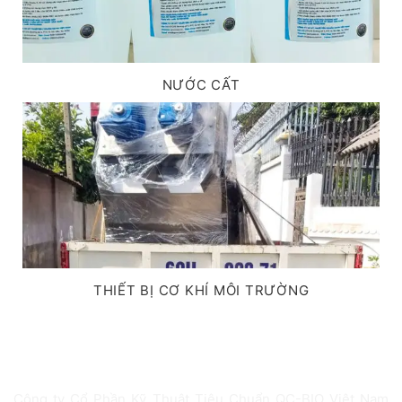
NƯỚC CẤT
THIẾT BỊ CƠ KHÍ MÔI TRƯỜNG
GIỚI THIỆU VỀ CHÚNG TÔI
Công ty Cổ Phần Kỹ Thuật Tiêu Chuẩn QC-BIO Việt Nam