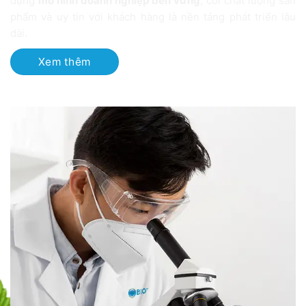
dựng
mô hình doanh nghiệp bền vững
, coi chất lượng sản
phẩm và uy tín với khách hàng là nền tảng phát triển lâu
dài.
Xem thêm