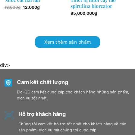
spirulina bioreator
Original
Current
18,000
₫
12,000
₫
price
price
85,000,000
₫
was:
is:
18,000₫.
12,000₫.
Xem thêm sản phẩm
div>
Cam kết chất lượng
Bio-QC cam kết cung cấp cho khách hàng những sản phẩm,
dịch vụ tốt nhất.
Hỗ trợ khách hàng
Chúng tôi cam kết hỗ trợ tốt nhất cho khách hàng về các
sản phẩm, dịch vụ mà chúng tôi cung cấp.