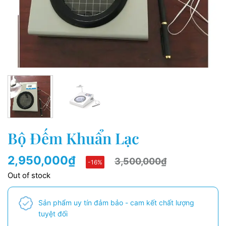
Bộ Đếm Khuẩn Lạc
2,950,000
₫
3,500,000
₫
-16%
Out of stock
Sản phẩm uy tín đảm bảo - cam kết chất lượng
tuyệt đối