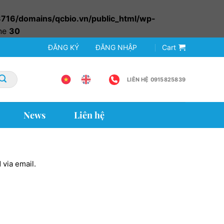
16/domains/qcbio.vn/public_html/wp-
ine
30
ĐĂNG KÝ
ĐĂNG NHẬP
Cart
LIÊN HỆ 0915825839
News
Liên hệ
 via email.