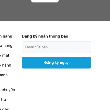
n hàng
Đăng ký nhận thông báo
a hàng
o mật
o hành
hanh
n chuyển
 trả
g gặp