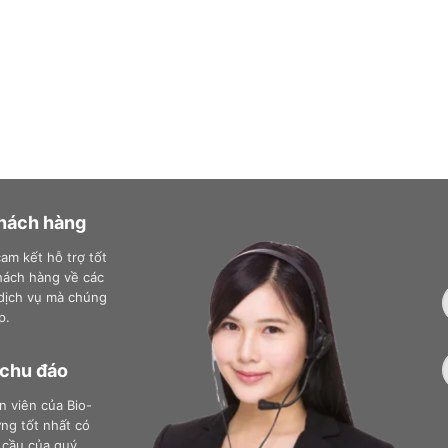
khách hàng
am kết hỗ trợ tốt
hách hàng về các
dịch vụ mà chúng
p.
 chu đáo
n viên của Bio-
ng tốt nhất có
 cầu của quý