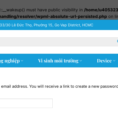
__wakeup() must have public visibility in
/home/u4053237
-handling/resolver/wpml-absolute-url-persisted.php
on l
33/30 Lê Đức Thọ, Phường 15, Go Vap District, HCMC
ng nghiệp
Vi sinh môi trường
Device
mail address. You will receive a link to create a new password