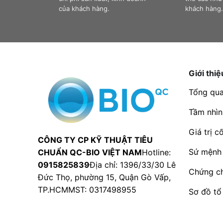
của khách hàng.
khách hàng
Giới thiệ
Tổng qu
Tầm nhìn
Giá trị cố
CÔNG TY CP KỸ THUẬT TIÊU
Sứ mệnh
CHUẨN QC-BIO VIỆT NAM
Hotline:
0915825839
Địa chỉ: 1396/33/30 Lê
Chứng ch
Đức Thọ, phường 15, Quận Gò Vấp,
TP.HCMMST: 0317498955
Sơ đồ tổ